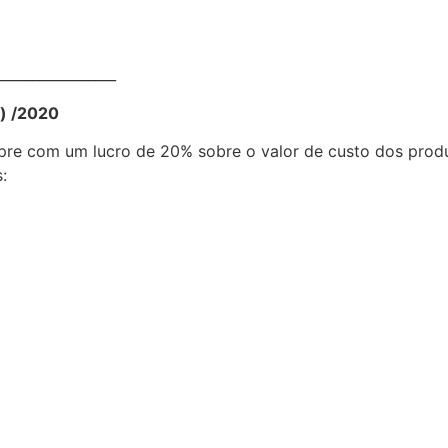
__________________
é) /2020
re com um lucro de 20% sobre o valor de custo dos produ
os:
__________________