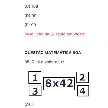
(C) 108
(D) 99
(E) 90
Resolução da Questão em Vídeo:
________________________________________________
QUESTÃO MATEMÁTICA BOA
05. Qual o valor de x:
(A) 5