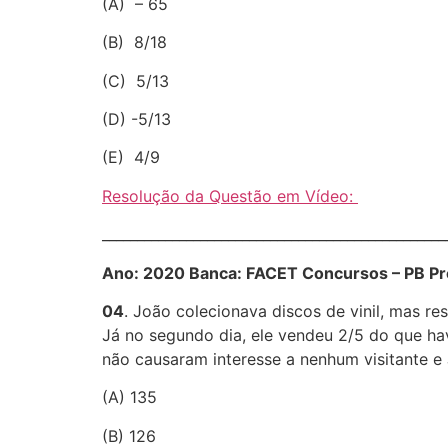
(A) – 65
(B) 8/18
(C) 5/13
(D) -5/13
(E) 4/9
Resolução da Questão em Vídeo:
________________________________________________
Ano: 2020 Banca: FACET Concursos – PB Pro
04
. João colecionava discos de vinil, mas re
Já no segundo dia, ele vendeu 2/5 do que hav
não causaram interesse a nenhum visitante e 
(A) 135
(B) 126