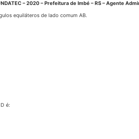
DATEC – 2020 – Prefeitura de Imbé – RS – Agente Admin
ngulos equiláteros de lado comum AB.
CD é: