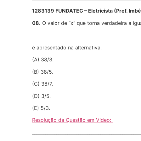
1283139 FUNDATEC – Eletricista (Pref. Imb
08.
O valor de “x” que torna verdadeira a i
é apresentado na alternativa:
(A) 38/3.
(B) 38/5.
(C) 38/7.
(D) 3/5.
(E) 5/3.
Resolução da Questão em Vídeo:
________________________________________________