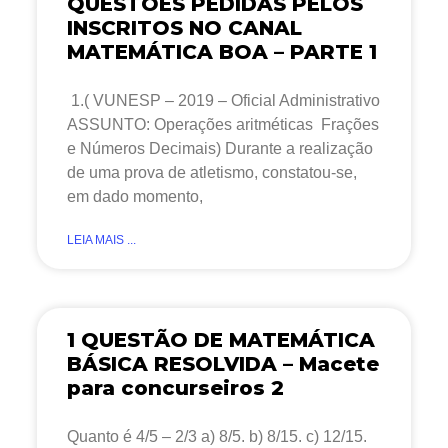
QUESTÕES PEDIDAS PELOS
INSCRITOS NO CANAL
MATEMÁTICA BOA – PARTE 1
1.( VUNESP – 2019 – Oficial Administrativo
ASSUNTO: Operações aritméticas Frações
e Números Decimais) Durante a realização
de uma prova de atletismo, constatou-se,
em dado momento,
LEIA MAIS ...
1 QUESTÃO DE MATEMÁTICA
BÁSICA RESOLVIDA – Macete
para concurseiros 2
Quanto é 4/5 – 2/3 a) 8/5. b) 8/15. c) 12/15.